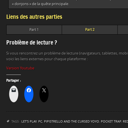
« donjons » de la quête principale.
Liens des autres parties
Part 1
Part 2
Problème de lecture ?
Si vous rencontrez un problème de lecture (navigateurs, tablettes, mob
voici les liens externes pour chaque plateforme :
Version Youtube
Partager :
TAGS :
LET'S PLAY
,
PC
,
PIPISTRELLO AND THE CURSED YOYO
,
POCKET TRAP
,
RED