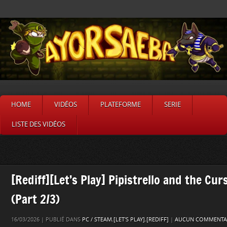
HOME
VIDÉOS
PLATEFORME
SERIE
LISTE DES VIDÉOS
[Rediff][Let’s Play] Pipistrello and the Cu
(Part 2/3)
16/03/2026 | PUBLIÉ DANS
PC / STEAM
,
[LET'S PLAY]
,
[REDIFF]
|
AUCUN COMMENTAI