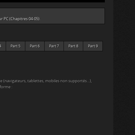
ur PC (Chapitres 04-05).
4
Part 5
Part 6
Part 7
Part 8
Part 9
e (navigateurs, tablettes, mobiles non supportés…),
eforme :