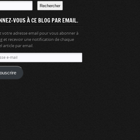
Rechercher
NNEZ-VOUS À CE BLOG PAR EMAIL.
z votre adresse email pour vous abonner à
og et recevoir une notification de chaque
 article par email.
se
ouscrire