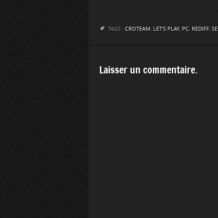
TAGS :
CROTEAM
,
LET'S PLAY
,
PC
,
REDIFF
,
SE
Laisser un commentaire.