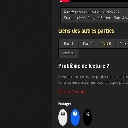
Rediffusion du Live du 28/09/2020
Suite du Let’s Play de Serious Sam 4 s
Liens des autres parties
Part 1
Part 2
Part 3
Part 
Part 10
Problème de lecture ?
Si vous rencontrez un problème de lectur
voici les liens externes pour chaque plat
Version Youtube
Partager :