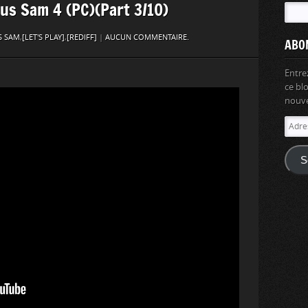
ious Sam 4 (PC)(Part 3/10)
S SAM
,
[LET'S PLAY]
,
[REDIFF]
|
AUCUN COMMENTAIRE.
ABO
Entre
ce bl
nouvel
Adres
e-
mail
S