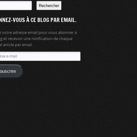
Rechercher
NNEZ-VOUS À CE BLOG PAR EMAIL.
z votre adresse email pour vous abonner à
og et recevoir une notification de chaque
 article par email.
se
ouscrire