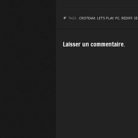
TAGS :
CROTEAM
,
LET'S PLAY
,
PC
,
REDIFF
,
SE
Laisser un commentaire.