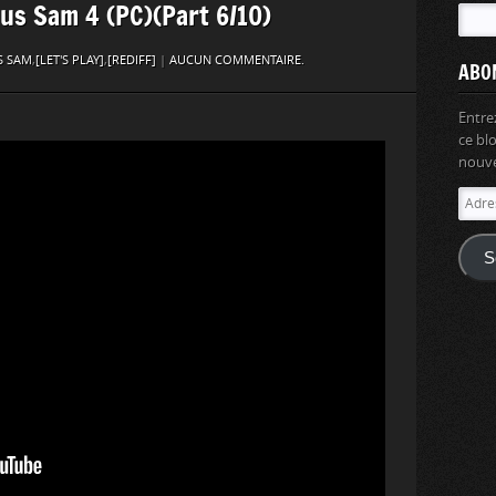
ious Sam 4 (PC)(Part 6/10)
S SAM
,
[LET'S PLAY]
,
[REDIFF]
|
AUCUN COMMENTAIRE.
ABO
Entre
ce bl
nouvel
Adres
e-
mail
S