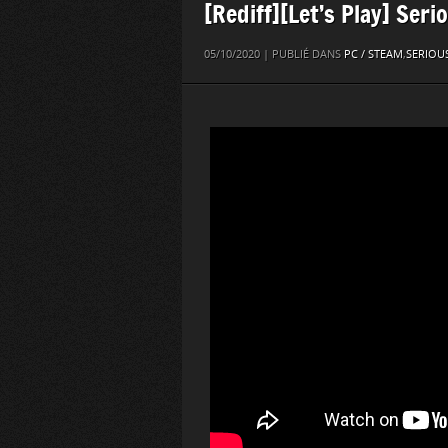
[Rediff][Let’s Play] Ser
05/10/2020 | PUBLIÉ DANS
PC / STEAM
,
SERIOU