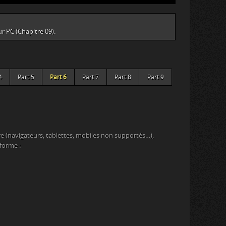
ur PC (Chapitre 09).
4
Part 5
Part 6
Part 7
Part 8
Part 9
e (navigateurs, tablettes, mobiles non supportés…),
eforme :