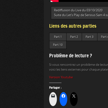
Rediffusion du Live du 03/10/2020
Suite du Let’s Play de Serious Sam 4 s
Liens des autres parties
Part 1
Part 2
Part 3
Part 
Part 10
Problème de lecture ?
Si vous rencontrez un problème de lectur
voici les liens externes pour chaque plat
Version Youtube
Partager :