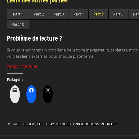
Liens des autres parties
Part 1
Part 2
Part 3
Part 4
Part 5
Part 6
Par
Part 10
Problème de lecture ?
Si vous rencontrez un problème de lecture (navigateurs, tablettes, mob
voici les liens externes pour chaque plateforme :
Version Youtube
Partager :
TAGS :
BLOOD
,
LET'S PLAY
,
MONOLITH PRODUCTIONS
,
PC
,
REDIFF