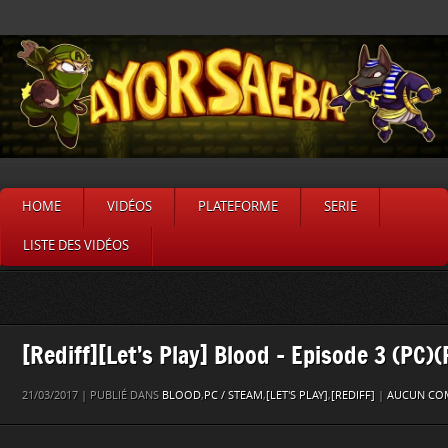
HOME
VIDÉOS
PLATEFORME
SERIE
LISTE DES VIDÉOS
[Rediff][Let’s Play] Blood – Episode 3 (PC)(
21/03/2017 | PUBLIÉ DANS
BLOOD
,
PC / STEAM
,
[LET'S PLAY]
,
[REDIFF]
|
AUCUN COM