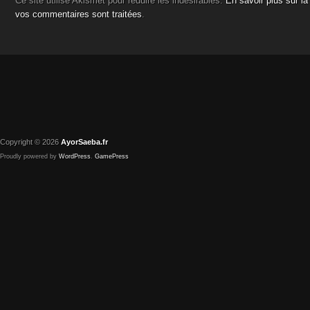
Ce site utilise Akismet pour réduire les indésirables.
En savoir plus sur l
vos commentaires sont traitées
.
Copyright © 2026
AyorSaeba.fr
Proudly powered by
WordPress
.
GamePress