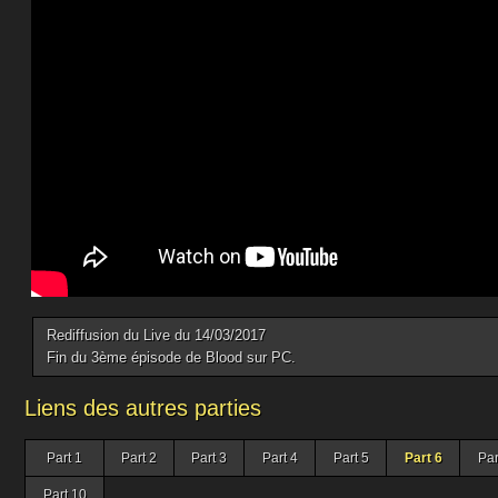
Rediffusion du Live du 14/03/2017
Fin du 3ème épisode de Blood sur PC.
Liens des autres parties
Part 1
Part 2
Part 3
Part 4
Part 5
Part 6
Par
Part 10