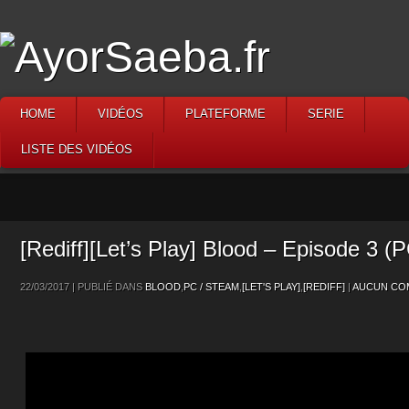
HOME
VIDÉOS
PLATEFORME
SERIE
LISTE DES VIDÉOS
[Rediff][Let’s Play] Blood – Episode 3 (P
22/03/2017 | PUBLIÉ DANS
BLOOD
,
PC / STEAM
,
[LET'S PLAY]
,
[REDIFF]
|
AUCUN CO