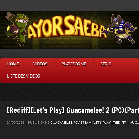
HOME
VIDÉOS
PLATEFORME
SERIE
LISTE DES VIDÉOS
[Rediff][Let’s Play] Guacamelee! 2 (PC)(Par
21/09/2018 | PUBLIÉ DANS
GUACAMELEE
,
PC / STEAM
,
[LET'S PLAY]
,
[REDIFF]
|
AUCU