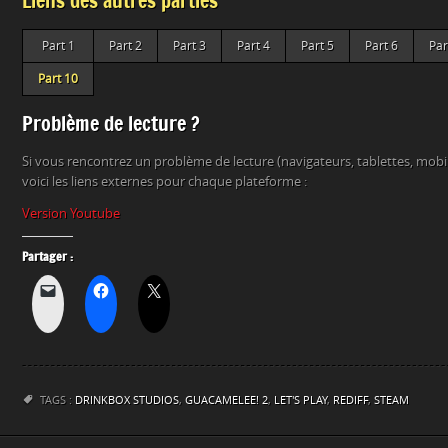
Liens des autres parties
Part 1
Part 2
Part 3
Part 4
Part 5
Part 6
Par
Part 10
Problème de lecture ?
Si vous rencontrez un problème de lecture (navigateurs, tablettes, mob
voici les liens externes pour chaque plateforme :
Version Youtube
Partager :
TAGS :
DRINKBOX STUDIOS
,
GUACAMELEE! 2
,
LET'S PLAY
,
REDIFF
,
STEAM