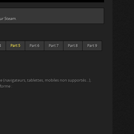
sur Steam.
4
Part 5
Part 6
Part 7
Part 8
Part 9
e (navigateurs, tablettes, mobiles non supportés…),
eforme :