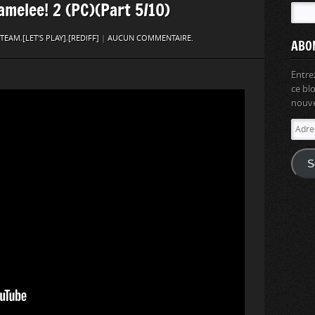
amelee! 2 (PC)(Part 5/10)
STEAM
,
[LET'S PLAY]
,
[REDIFF]
|
AUCUN COMMENTAIRE.
ABO
Entre
ce bl
nouvel
Adres
e-
mail
S