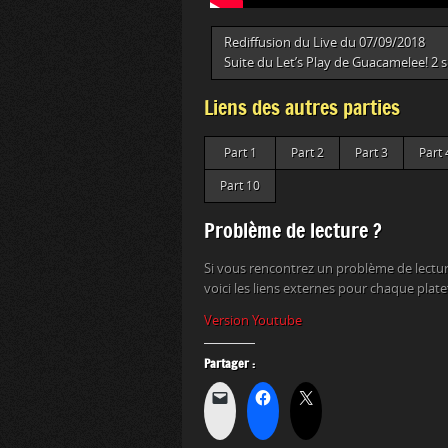
Rediffusion du Live du 07/09/2018
Suite du Let’s Play de Guacamelee! 2 
Liens des autres parties
Part 1
Part 2
Part 3
Part 
Part 10
Problème de lecture ?
Si vous rencontrez un problème de lectur
voici les liens externes pour chaque plat
Version Youtube
Partager :