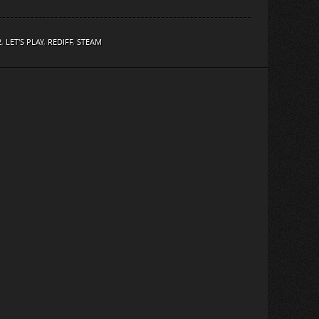
2
,
LET'S PLAY
,
REDIFF
,
STEAM