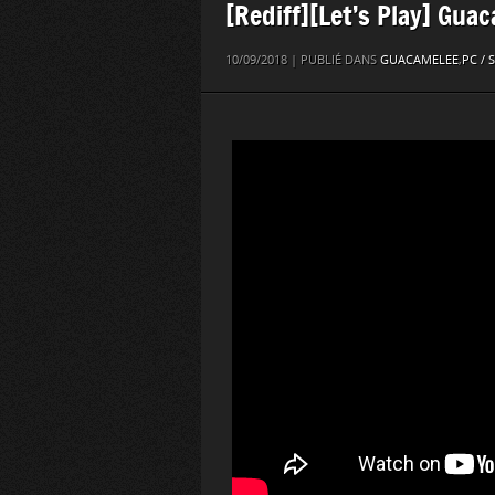
[Rediff][Let’s Play] Guac
10/09/2018 | PUBLIÉ DANS
GUACAMELEE
,
PC / 