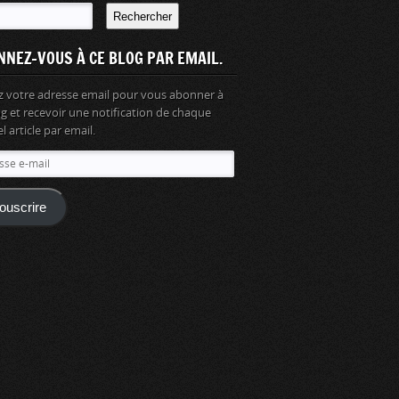
Rechercher
NNEZ-VOUS À CE BLOG PAR EMAIL.
z votre adresse email pour vous abonner à
og et recevoir une notification de chaque
 article par email.
se
ouscrire