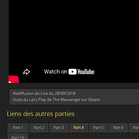
Rediffusion du Live du 28/09/2018
Suite du Let’s Play de The Messenger sur Steam.
Liens des autres parties
Part 1
Part 2
Part 3
Part 4
Part 5
Part 6
Par
Part 10