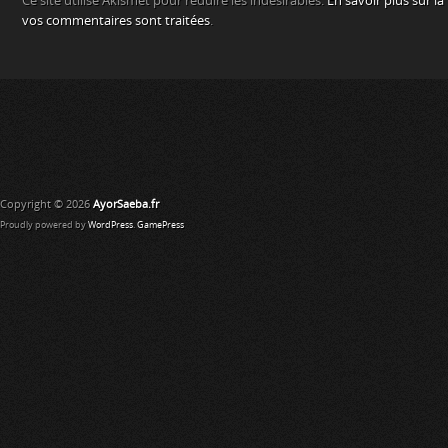
Ce site utilise Akismet pour réduire les indésirables.
En savoir plus sur l
vos commentaires sont traitées
.
Copyright © 2026
AyorSaeba.fr
Proudly powered by
WordPress
.
GamePress