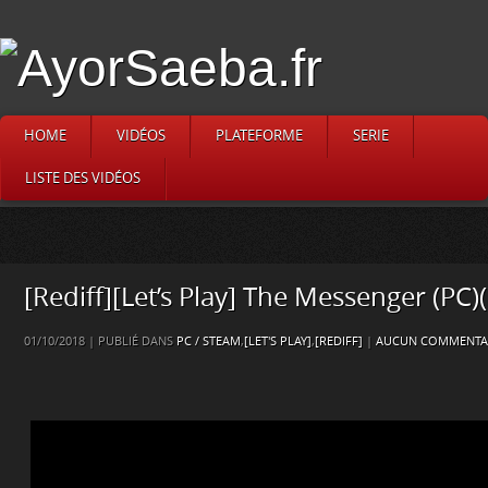
HOME
VIDÉOS
PLATEFORME
SERIE
LISTE DES VIDÉOS
[Rediff][Let’s Play] The Messenger (PC)
01/10/2018 | PUBLIÉ DANS
PC / STEAM
,
[LET'S PLAY]
,
[REDIFF]
|
AUCUN COMMENTAI