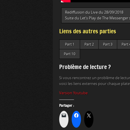
Rediffusion du Live du 28/09/2018
Suite du Let’s Play de The Messenger 
Liens des autres parties
Part 1
Part 2
Part 3
Part 
Part 10
Problème de lecture ?
Si vous rencontrez un problème de lectur
voici les liens externes pour chaque plat
Version Youtube
Partager :