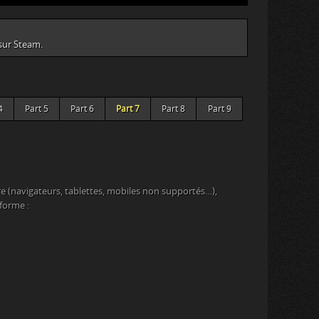
sur Steam.
4
Part 5
Part 6
Part 7
Part 8
Part 9
e (navigateurs, tablettes, mobiles non supportés…),
eforme :