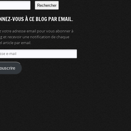
Rechercher
NNEZ-VOUS À CE BLOG PAR EMAIL.
z votre adresse email pour vous abonner à
og et recevoir une notification de chaque
 article par email.
se
ouscrire