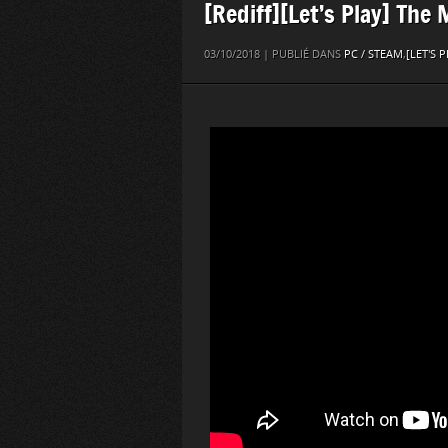
[Rediff][Let’s Play] The
03/10/2018 | PUBLIÉ DANS
PC / STEAM
,
[LET'S P