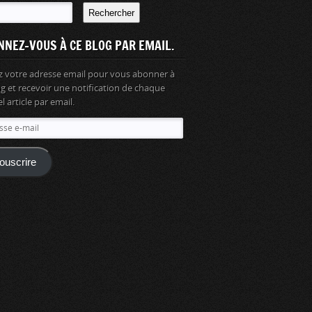
Rechercher
NNEZ-VOUS À CE BLOG PAR EMAIL.
z votre adresse email pour vous abonner à
og et recevoir une notification de chaque
 article par email.
se
ouscrire