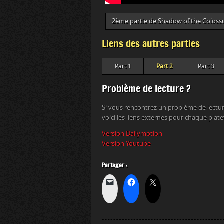
2ème partie de Shadow of the Coloss
Liens des autres parties
Part 1
Part 2
Part 3
Problème de lecture ?
Si vous rencontrez un problème de lectur
voici les liens externes pour chaque plat
Version Dailymotion
Version Youtube
Partager :