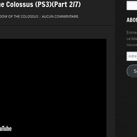
he Colossus (PS3)(Part 2/7)
DOW OF THE COLOSSUS
|
AUCUN COMMENTAIRE.
ABO
Entre
ce bl
nouvel
Adres
e-
mail
S