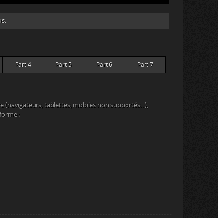
us.
Part 4
Part 5
Part 6
Part 7
e (navigateurs, tablettes, mobiles non supportés…),
eforme :