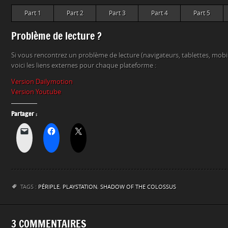
Part 1
Part 2
Part 3
Part 4
Part 5
Problème de lecture ?
Si vous rencontrez un problème de lecture (navigateurs, tablettes, mob
voici les liens externes pour chaque plateforme :
Version Dailymotion
Version Youtube
Partager :
TAGS :
PÉRIPLE
,
PLAYSTATION
,
SHADOW OF THE COLOSSUS
3 COMMENTAIRES