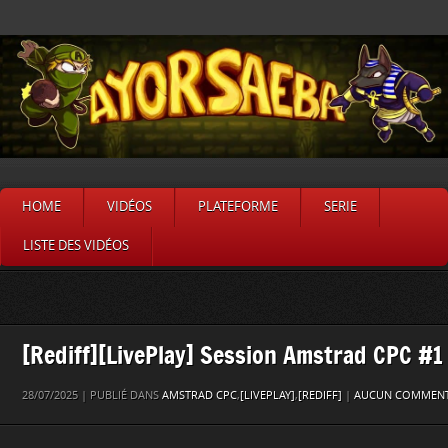
HOME
VIDÉOS
PLATEFORME
SERIE
LISTE DES VIDÉOS
[Rediff][LivePlay] Session Amstrad CPC #1
28/07/2025 | PUBLIÉ DANS
AMSTRAD CPC
,
[LIVEPLAY]
,
[REDIFF]
|
AUCUN COMMENT