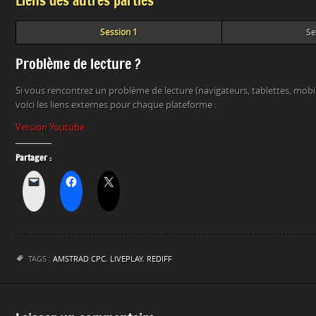
Liens des autres parties
Session 1
Se
Problème de lecture ?
Si vous rencontrez un problème de lecture (navigateurs, tablettes, mob
voici les liens externes pour chaque plateforme :
Version Youtube
Partager :
TAGS :
AMSTRAD CPC
,
LIVEPLAY
,
REDIFF