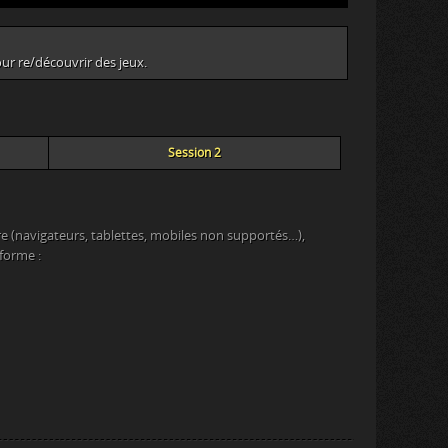
ur re/découvrir des jeux.
Session 2
e (navigateurs, tablettes, mobiles non supportés…),
eforme :