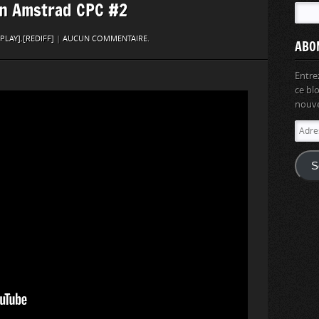
ion Amstrad CPC #2
EPLAY]
,
[REDIFF]
|
AUCUN COMMENTAIRE.
ABO
Entre
ce bl
nouvel
Adres
e-
mail
S