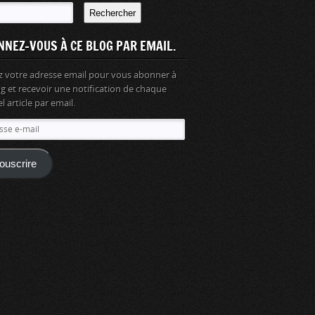
Rechercher
NNEZ-VOUS À CE BLOG PAR EMAIL.
z votre adresse email pour vous abonner à
og et recevoir une notification de chaque
 article par email.
se
ouscrire